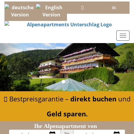
Toggl
Zur�ck
Wei
Bestpreisgarantie –
direkt buchen
und
Geld sparen.
Ihr Alpenapartment von
bis